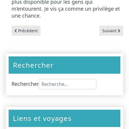
plus disponible pour les gens qui
m’entourent. Je vis ça comme un privilège et
une chance.
Article précédent : Vive la crise !
Article suivan
Précédent
Suivant
Rechercher
Rechercher
Type 2 or more characters for results
Liens et voyages