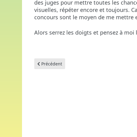
des juges pour mettre toutes les chance
visuelles, répéter encore et toujours.
concours sont le moyen de me mettre e
Alors serrez les doigts et pensez à moi l
Article précédent : Concours de discours et d'éva
Précédent