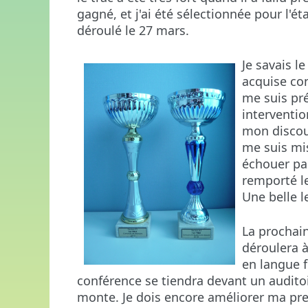
gagné, et j'ai été sélectionnée pour l'ét
déroulé le 27 mars.
Je savais le
acquise con
me suis pr
interventio
mon discour
me suis mis
échouer par
remporté l
Une belle le
La prochain
déroulera à
en langue f
conférence se tiendra devant un audito
monte. Je dois encore améliorer ma pr