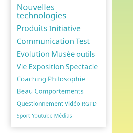
Nouvelles
technologies
Produits
Initiative
Communication
Test
Evolution
Musée
outils
vant : Naissance du Club des Dirigeants Communicants
Vie
Exposition
Spectacle
Coaching
Philosophie
Beau
Comportements
Questionnement
Vidéo
RGPD
Sport
Youtube
Médias