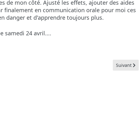
s de mon côté. Ajusté les effets, ajouter des aides
 Car finalement en communication orale pour moi ces
n danger et d'apprendre toujours plus.
e samedi 24 avril....
luation : Gagné !
Article sui
Suivant